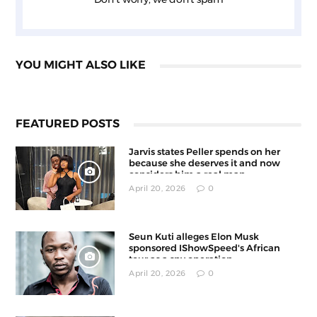
YOU MIGHT ALSO LIKE
FEATURED POSTS
Jarvis states Peller spends on her
because she deserves it and now
considers him a real man
April 20, 2026
0
Seun Kuti alleges Elon Musk
sponsored IShowSpeed's African
tour as a spy operation
April 20, 2026
0