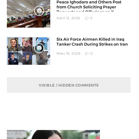
Peace Ighodaro and Others Post
from Church Soliciting Prayer
Requests and Offerings on X
April 12, 2026
0
Six Air Force Airmen Killed in Iraq
Tanker Crash During Strikes on Iran
Mars 16, 2026
0
VISIBLE / HIDDEN COMMENTS