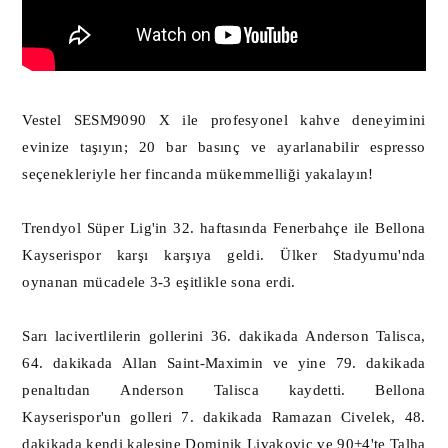
Vestel SESM9090 X ile profesyonel kahve deneyimini
evinize taşıyın; 20 bar basınç ve ayarlanabilir espresso
seçenekleriyle her fincanda mükemmelliği yakalayın!
Trendyol Süper Lig'in 32. haftasında Fenerbahçe ile Bellona
Kayserispor karşı karşıya geldi. Ülker Stadyumu'nda
oynanan mücadele 3-3 eşitlikle sona erdi.
Sarı lacivertlilerin gollerini 36. dakikada Anderson Talisca,
64. dakikada Allan Saint-Maximin ve yine 79. dakikada
penaltıdan Anderson Talisca kaydetti. Bellona
Kayserispor'un golleri 7. dakikada Ramazan Civelek, 48.
dakikada kendi kalesine Dominik Livakovic ve 90+4'te Talha